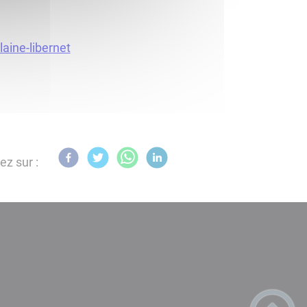
aine-libernet
ez sur :