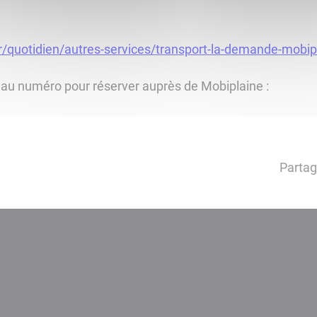
r/quotidien/autres-services/transport-la-demande-mobipl
veau numéro pour réserver auprès de Mobiplaine :
Partag