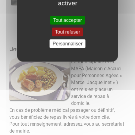
activer
Tout accepter
Tout refuser
Personnaliser
Livraison de repas à domicile
La municipalité et la
MAPA (Maison d'Accueil
pour Personnes Agées «
Marcel Jacquelinet » )
ont mis en place un
service de repas à
domicile.
En cas de problème médical passager ou définitif,
vous bénéficiez de repas livrés à votre domicile.
Pour tout renseignement, adressez vous au secrétariat
de mairie.