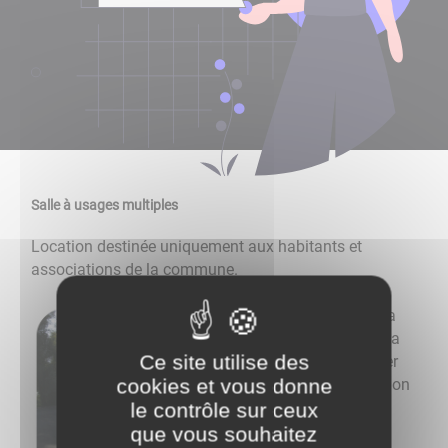
Salle à usages multiples
Location destinée uniquement aux habitants et
associations de la commune.
Pour connaître la
disponibilité de la
Ce site utilise des
salle ou effectuer
cookies et vous donne
une pré-réservation
le contrôle sur ceux
cliquez ici
que vous souhaitez