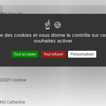
ORIN Magalie
ise des cookies et vous donne le contrôle sur 
GOTHON Stéphanie
souhaitez activer
Tout accepter
Tout refuser
Personnaliser
RILLON Catherine
AESSY Corinne
UNG Catherine