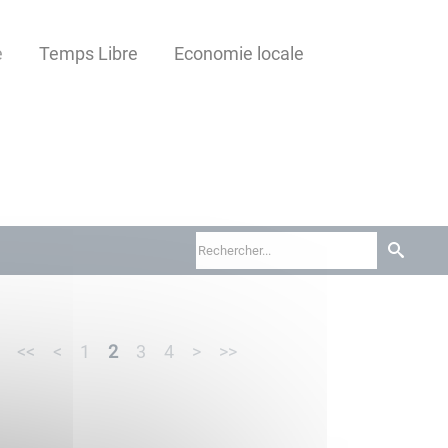
e
Temps Libre
Economie locale
<<
<
1
2
3
4
>
>>