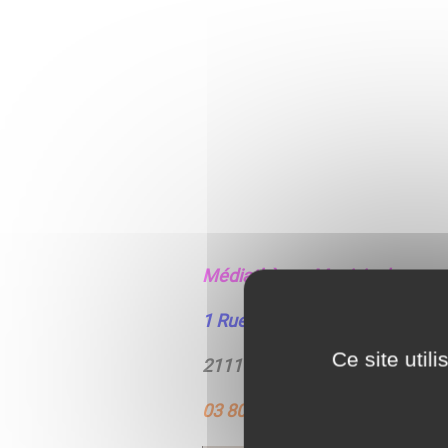
Médiathèque Municipale
1 Rue de Beire le Fort
Ce site util
21110 COLLONGES LES PREM
03 80 37 70 77