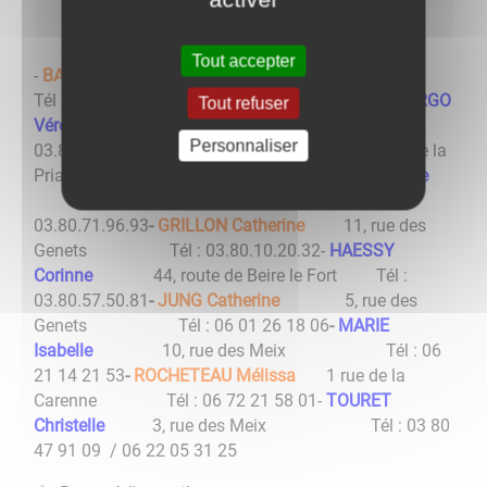
Tout accepter
-
BAUDE Laetitia
3 rue de la Carenne
Tél : 06.73.96 44 28 / 09 84 46 59 17
-
CANAL HUERGO
Tout refuser
Véronique
6, rue des Genets Tél :
Personnaliser
03.80.47.92.68
-
DEMAISON Danielle
26, rue de la
Priale Tél : 03.80.31.50.42
-
GORIN Magalie
9 rue de la Croix d’Argent Tél :
03.80.71.96.93
-
GRILLON Catherine
11, rue des
Genets Tél : 03.80.10.20.32
-
HAESSY
Corinne
44, route de Beire le Fort Tél :
03.80.57.50.81
-
JUNG Catherine
5, rue des
Genets Tél : 06 01 26 18 06
-
MARIE
Isabelle
10, rue des Meix Tél : 06
21 14 21 53
-
ROCHETEAU Mélissa
1 rue de la
Carenne Tél : 06 72 21 58 01
-
TOURET
Christelle
3, rue des Meix Tél : 03 80
47 91 09 / 06 22 05 31 25