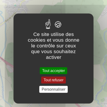
3 rue de la Carenne
21110
Collonges-et-premières
82 44 69 37 60
Service
Ce site utilise des
cookies et vous donne
le contrôle sur ceux
Assistantes Maternelles CANAL HUERGO
PLUS
que vous souhaitez
Véronique
D'INFOS
activer
Service
Tout accepter
Assistantes Maternelles COLOMBAIN
PLUS
Tout refuser
Isabelle
D'INFOS
Service
Personnaliser
Assistantes Maternelles DEMAISON
PLUS